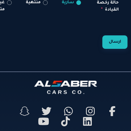
سارية
منتهية
غير
حالة رخصة
متاح
القيادة
ارسال