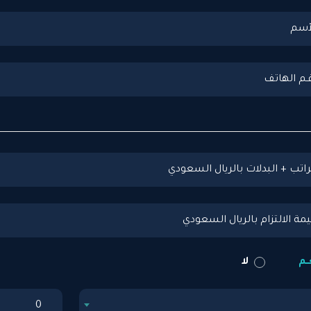
ـم
لا