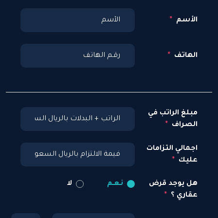
الأسم
الهاتف
مبلغ الراتب في
الصراف
اجمالي التزامات
عليك
هل يوجد قرض
نـعـم
لا
عقاري ؟