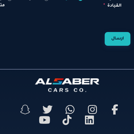
متاح
القيادة
ارسال