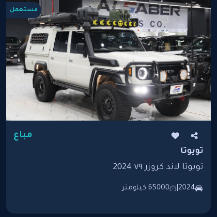
مستعمل
مباع
تويوتا
تويوتا لاند كروزر ٧٩ 2024
2024
|
65000 كيلومتر