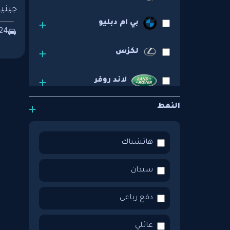
جينيسيس 0
بي ام دبليو
24
لكزس
لاند روفر
النمط
استون مارتن
جيب
هاتشباك
اودي
سيدان
تويوتا
دفع رباعي
فورد
عائلي