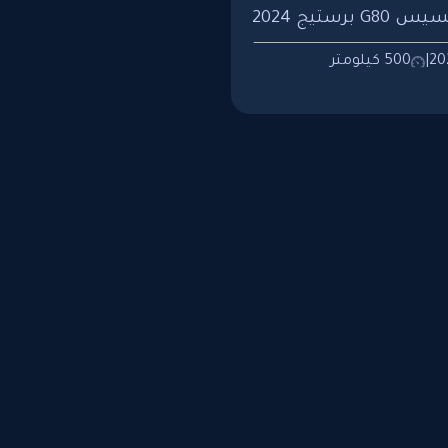
G8 برستيج 2024
20
|
500 كيلومتر