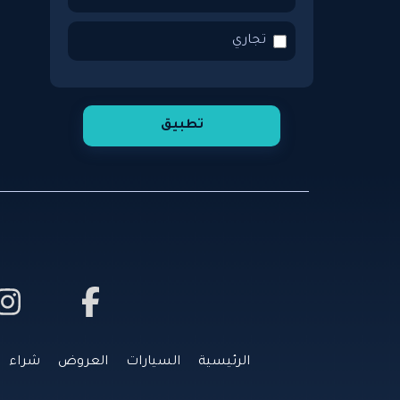
رينو
تجاري
فيراري
تطبيق
نيسان
لينكون
هوندا
بورش
هيونداي
الرئيسية
السيارات
العروض
شراء
ميتسوبيشي