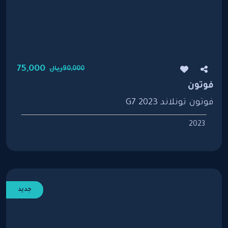
75,000
90,000ريال
فوتون
فوتون تونلاند G7 2023
2023
جديد