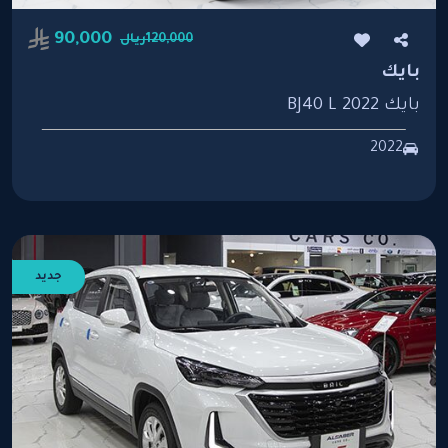
90,000
120,000ريال
بايك
بايك BJ40 L 2022
2022
جديد