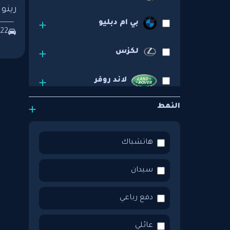
رينو ك
بي ام دبليو
22
لكزس
لاند روفر
النمط
استون مارتن
جيب
هاتشباك
اودي
سيدان
تويوتا
دفع رباعي
فورد
عائلي