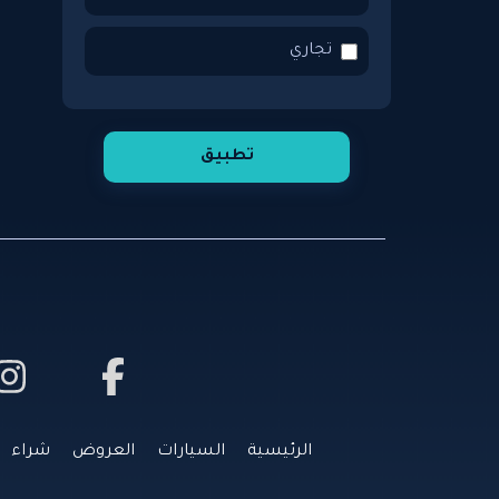
رينو
تجاري
ميجان
تطبيق
ميغان
كوليوس
فيراري
نيسان
الرئيسية
السيارات
العروض
شراء
لينكون