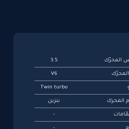
 المحرّك
3.5
المحرّك
V6
Twin turbo
 المحرك
بنزين
ّامات
-
م
-