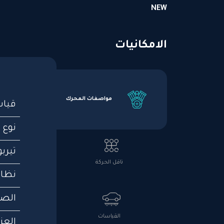
NEW
الامكانيات
مواصفات المحرك
قياس
نوع 
تيربو
ناقل الحركة
نظام
الصم
القياسات
العز