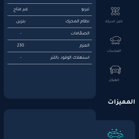
تيربو
غير متاح
نظام المحرك
بنزين
ناقل الحركة
الصمّامات
-
العزم
230
القياسات
استهلاك الوقود باللتر
-
الهيكل
المميزات