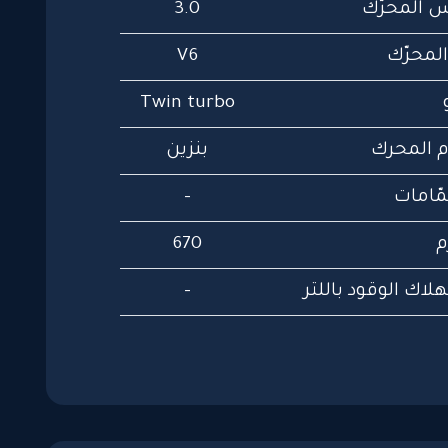
 المحرّك
3.0
المحرّك
V6
Twin turbo
 المحرك
بنزين
ّامات
-
م
670
لاك الوقود باللتر
-