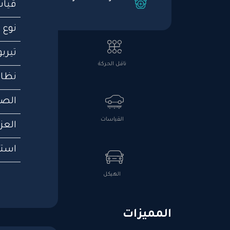
قياس
نوع 
تيربو
ناقل الحركة
نظام
الصم
القياسات
العز
استه
الهيكل
المميزات